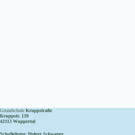
Grundschule
Kruppstraße
Kruppstr. 139
42113 Wuppertal
Schulleitung: Holger Schwaner