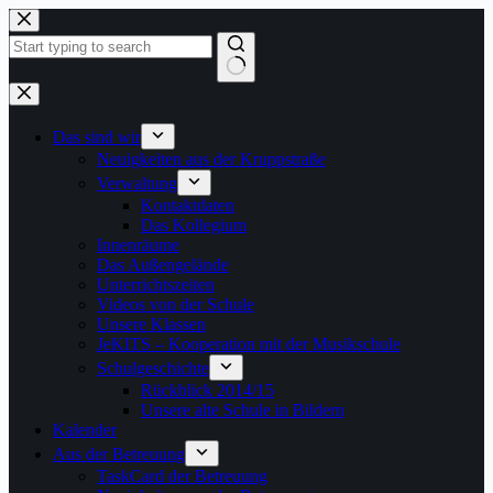
Zum
Inhalt
springen
Keine
Ergebnisse
Das sind wir
Neuigkeiten aus der Kruppstraße
Verwaltung
Kontaktdaten
Das Kollegium
Innenräume
Das Außengelände
Unterrichtszeiten
Videos von der Schule
Unsere Klassen
JeKITS – Kooperation mit der Musikschule
Schulgeschichte
Rückblick 2014/15
Unsere alte Schule in Bildern
Kalender
Aus der Betreuung
TaskCard der Betreuung