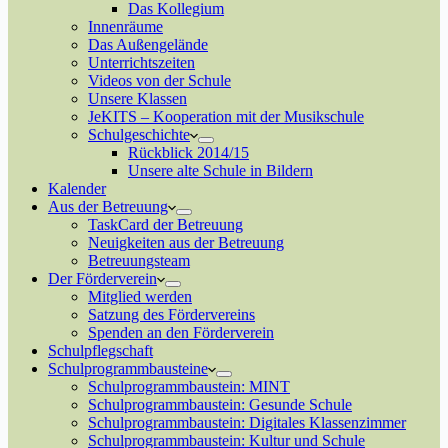
Das Kollegium
Innenräume
Das Außengelände
Unterrichtszeiten
Videos von der Schule
Unsere Klassen
JeKITS – Kooperation mit der Musikschule
Schulgeschichte
Rückblick 2014/15
Unsere alte Schule in Bildern
Kalender
Aus der Betreuung
TaskCard der Betreuung
Neuigkeiten aus der Betreuung
Betreuungsteam
Der Förderverein
Mitglied werden
Satzung des Fördervereins
Spenden an den Förderverein
Schulpflegschaft
Schulprogrammbausteine
Schulprogrammbaustein: MINT
Schulprogrammbaustein: Gesunde Schule
Schulprogrammbaustein: Digitales Klassenzimmer
Schulprogrammbaustein: Kultur und Schule