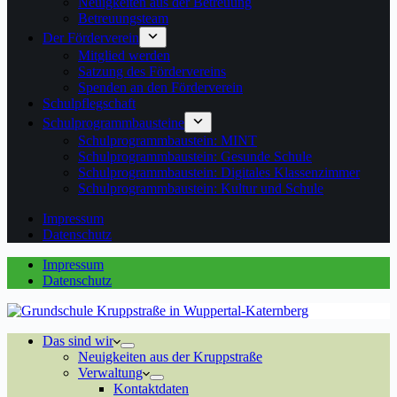
Neuigkeiten aus der Betreuung
Betreuungsteam
Der Förderverein
Mitglied werden
Satzung des Fördervereins
Spenden an den Förderverein
Schulpflegschaft
Schulprogrammbausteine
Schulprogrammbaustein: MINT
Schulprogrammbaustein: Gesunde Schule
Schulprogrammbaustein: Digitales Klassenzimmer
Schulprogrammbaustein: Kultur und Schule
Impressum
Datenschutz
Impressum
Datenschutz
Das sind wir
Neuigkeiten aus der Kruppstraße
Verwaltung
Kontaktdaten