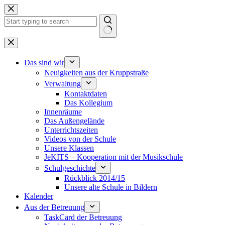
Zum
Inhalt
springen
Keine
Ergebnisse
Das sind wir
Neuigkeiten aus der Kruppstraße
Verwaltung
Kontaktdaten
Das Kollegium
Innenräume
Das Außengelände
Unterrichtszeiten
Videos von der Schule
Unsere Klassen
JeKITS – Kooperation mit der Musikschule
Schulgeschichte
Rückblick 2014/15
Unsere alte Schule in Bildern
Kalender
Aus der Betreuung
TaskCard der Betreuung