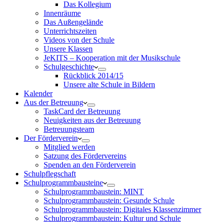
Das Kollegium
Innenräume
Das Außengelände
Unterrichtszeiten
Videos von der Schule
Unsere Klassen
JeKITS – Kooperation mit der Musikschule
Schulgeschichte
Rückblick 2014/15
Unsere alte Schule in Bildern
Kalender
Aus der Betreuung
TaskCard der Betreuung
Neuigkeiten aus der Betreuung
Betreuungsteam
Der Förderverein
Mitglied werden
Satzung des Fördervereins
Spenden an den Förderverein
Schulpflegschaft
Schulprogrammbausteine
Schulprogrammbaustein: MINT
Schulprogrammbaustein: Gesunde Schule
Schulprogrammbaustein: Digitales Klassenzimmer
Schulprogrammbaustein: Kultur und Schule