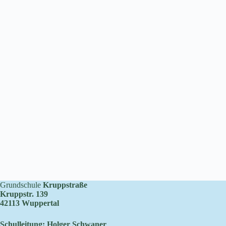
Grundschule
Kruppstraße
Kruppstr. 139
42113 Wuppertal
Schulleitung: Holger Schwaner