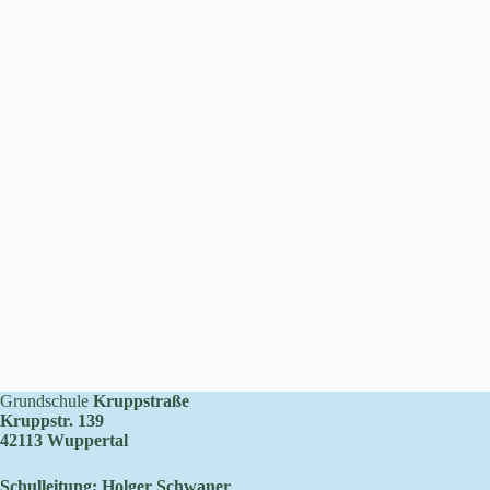
Grundschule
Kruppstraße
Kruppstr. 139
42113 Wuppertal
Schulleitung: Holger Schwaner