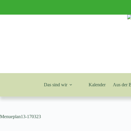
Zum
Inhalt
springen
Das sind wir
Kalender
Aus der 
Menueplan13-170323