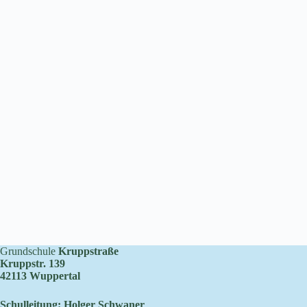
Grundschule
Kruppstraße
Kruppstr. 139
42113 Wuppertal
Schulleitung: Holger Schwaner