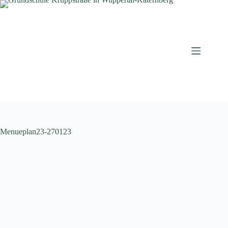
Zum
Inhalt
springen
Menueplan23-270123