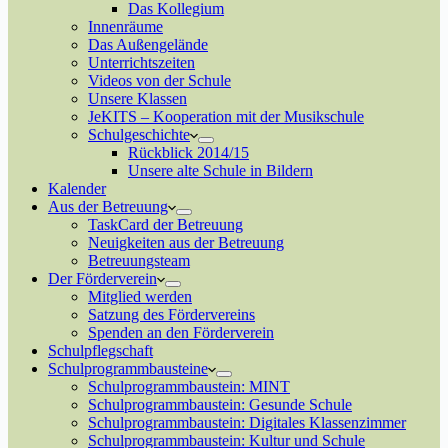
Das Kollegium
Innenräume
Das Außengelände
Unterrichtszeiten
Videos von der Schule
Unsere Klassen
JeKITS – Kooperation mit der Musikschule
Schulgeschichte
Rückblick 2014/15
Unsere alte Schule in Bildern
Kalender
Aus der Betreuung
TaskCard der Betreuung
Neuigkeiten aus der Betreuung
Betreuungsteam
Der Förderverein
Mitglied werden
Satzung des Fördervereins
Spenden an den Förderverein
Schulpflegschaft
Schulprogrammbausteine
Schulprogrammbaustein: MINT
Schulprogrammbaustein: Gesunde Schule
Schulprogrammbaustein: Digitales Klassenzimmer
Schulprogrammbaustein: Kultur und Schule