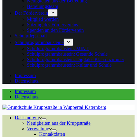
Neuigkeiten aus der Betreuung
Betreuungsteam
Der Förderverein
Mitglied werden
Satzung des Fördervereins
Spenden an den Förderverein
Schulpflegschaft
Schulprogrammbausteine
Schulprogrammbaustein: MINT
Schulprogrammbaustein: Gesunde Schule
Schulprogrammbaustein: Digitales Klassenzimmer
Schulprogrammbaustein: Kultur und Schule
Impressum
Datenschutz
Impressum
Datenschutz
Das sind wir
Neuigkeiten aus der Kruppstraße
Verwaltung
Kontaktdaten