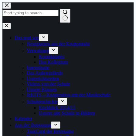
Zum
Inhalt
springen
Keine
Ergebnisse
Das sind wir
Neuigkeiten aus der Kruppstraße
Verwaltung
Kontaktdaten
Das Kollegium
Innenräume
Das Außengelände
Unterrichtszeiten
Videos von der Schule
Unsere Klassen
JeKITS – Kooperation mit der Musikschule
Schulgeschichte
Rückblick 2014/15
Unsere alte Schule in Bildern
Kalender
Aus der Betreuung
TaskCard der Betreuung