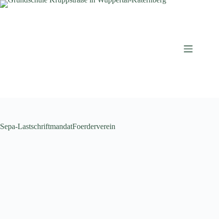
Zum
Inhalt
springen
Sepa-LastschriftmandatFoerderverein