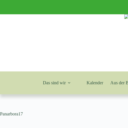
Zum
Inhalt
springen
Das sind wir
Kalender
Aus der 
Panarbora17