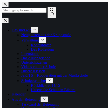
Zum
Inhalt
springen
Keine
Ergebnisse
Das sind wir
Neuigkeiten aus der Kruppstraße
Verwaltung
Kontaktdaten
Das Kollegium
Innenräume
Das Außengelände
Unterrichtszeiten
Videos von der Schule
Unsere Klassen
JeKITS – Kooperation mit der Musikschule
Schulgeschichte
Rückblick 2014/15
Unsere alte Schule in Bildern
Kalender
Aus der Betreuung
TaskCard der Betreuung