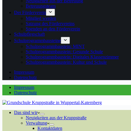
Neuigkeiten aus der Betreuung
Betreuungsteam
Der Förderverein
Mitglied werden
Satzung des Fördervereins
Spenden an den Förderverein
Schulpflegschaft
Schulprogrammbausteine
Schulprogrammbaustein: MINT
Schulprogrammbaustein: Gesunde Schule
Schulprogrammbaustein: Digitales Klassenzimmer
Schulprogrammbaustein: Kultur und Schule
Impressum
Datenschutz
Impressum
Datenschutz
Das sind wir
Neuigkeiten aus der Kruppstraße
Verwaltung
Kontaktdaten