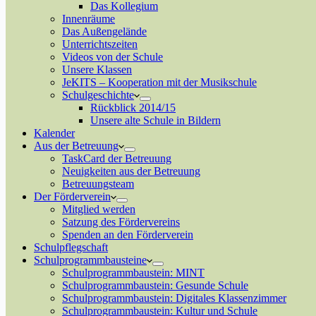
Das Kollegium
Innenräume
Das Außengelände
Unterrichtszeiten
Videos von der Schule
Unsere Klassen
JeKITS – Kooperation mit der Musikschule
Schulgeschichte
Rückblick 2014/15
Unsere alte Schule in Bildern
Kalender
Aus der Betreuung
TaskCard der Betreuung
Neuigkeiten aus der Betreuung
Betreuungsteam
Der Förderverein
Mitglied werden
Satzung des Fördervereins
Spenden an den Förderverein
Schulpflegschaft
Schulprogrammbausteine
Schulprogrammbaustein: MINT
Schulprogrammbaustein: Gesunde Schule
Schulprogrammbaustein: Digitales Klassenzimmer
Schulprogrammbaustein: Kultur und Schule