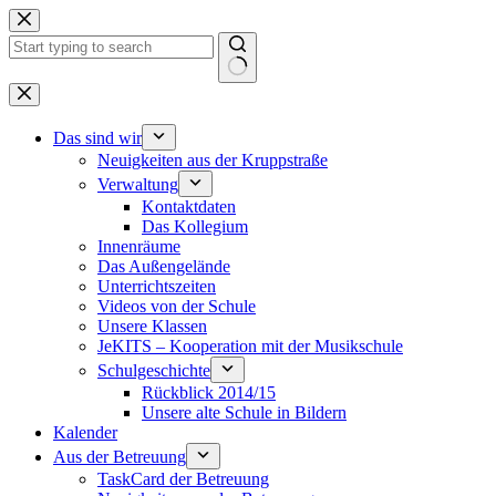
Zum
Inhalt
springen
Keine
Ergebnisse
Das sind wir
Neuigkeiten aus der Kruppstraße
Verwaltung
Kontaktdaten
Das Kollegium
Innenräume
Das Außengelände
Unterrichtszeiten
Videos von der Schule
Unsere Klassen
JeKITS – Kooperation mit der Musikschule
Schulgeschichte
Rückblick 2014/15
Unsere alte Schule in Bildern
Kalender
Aus der Betreuung
TaskCard der Betreuung