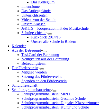
Das Kollegium
Innenräume
Das Außengelände
Unterrichtszeiten
Videos von der Schule
Unsere Klassen
JeKITS – Kooperation mit der Musikschule
Schulgeschichte
Rückblick 2014/15
Unsere alte Schule in Bildern
Kalender
Aus der Betreuung
TaskCard der Betreuung
Neuigkeiten aus der Betreuung
Betreuungsteam
Der Förderverein
Mitglied werden
Satzung des Fördervereins
Spenden an den Förderverein
Schulpflegschaft
Schulprogrammbausteine
Schulprogrammbaustein: MINT
Schulprogrammbaustein: Gesunde Schule
Schulprogrammbaustein: Digitales Klassenzimmer
Schulprogrammbaustein: Kultur und Schule