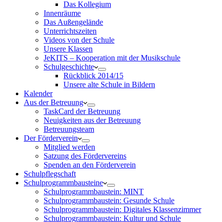
Das Kollegium
Innenräume
Das Außengelände
Unterrichtszeiten
Videos von der Schule
Unsere Klassen
JeKITS – Kooperation mit der Musikschule
Schulgeschichte
Rückblick 2014/15
Unsere alte Schule in Bildern
Kalender
Aus der Betreuung
TaskCard der Betreuung
Neuigkeiten aus der Betreuung
Betreuungsteam
Der Förderverein
Mitglied werden
Satzung des Fördervereins
Spenden an den Förderverein
Schulpflegschaft
Schulprogrammbausteine
Schulprogrammbaustein: MINT
Schulprogrammbaustein: Gesunde Schule
Schulprogrammbaustein: Digitales Klassenzimmer
Schulprogrammbaustein: Kultur und Schule