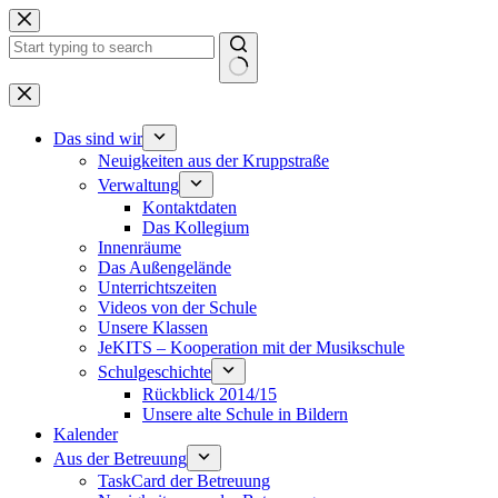
Zum
Inhalt
springen
Keine
Ergebnisse
Das sind wir
Neuigkeiten aus der Kruppstraße
Verwaltung
Kontaktdaten
Das Kollegium
Innenräume
Das Außengelände
Unterrichtszeiten
Videos von der Schule
Unsere Klassen
JeKITS – Kooperation mit der Musikschule
Schulgeschichte
Rückblick 2014/15
Unsere alte Schule in Bildern
Kalender
Aus der Betreuung
TaskCard der Betreuung