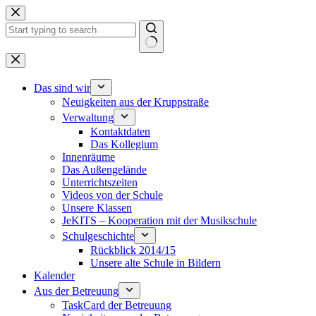
Zum
Inhalt
springen
Keine
Ergebnisse
Das sind wir
Neuigkeiten aus der Kruppstraße
Verwaltung
Kontaktdaten
Das Kollegium
Innenräume
Das Außengelände
Unterrichtszeiten
Videos von der Schule
Unsere Klassen
JeKITS – Kooperation mit der Musikschule
Schulgeschichte
Rückblick 2014/15
Unsere alte Schule in Bildern
Kalender
Aus der Betreuung
TaskCard der Betreuung