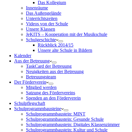
Das Kollegium
Innenräume
Das Außengelände
Unterrichtszeiten
Videos von der Schule
Unsere Klassen
JeKITS – Kooperation mit der Musikschule
Schulgeschichte
Rückblick 2014/15
Unsere alte Schule in Bildern
Kalender
Aus der Betreuung
TaskCard der Betreuung
Neuigkeiten aus der Betreuung
Betreuungsteam
Der Förderverein
Mitglied werden
Satzung des Fördervereins
Spenden an den Förderverein
Schulpflegschaft
Schulprogrammbausteine
Schulprogrammbaustein: MINT
Schulprogrammbaustein: Gesunde Schule
Schulprogrammbaustein: Digitales Klassenzimmer
Schulprogrammbaustein: Kultur und Schule