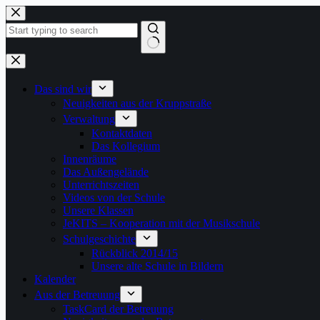
Zum
Inhalt
springen
Keine
Ergebnisse
Das sind wir
Neuigkeiten aus der Kruppstraße
Verwaltung
Kontaktdaten
Das Kollegium
Innenräume
Das Außengelände
Unterrichtszeiten
Videos von der Schule
Unsere Klassen
JeKITS – Kooperation mit der Musikschule
Schulgeschichte
Rückblick 2014/15
Unsere alte Schule in Bildern
Kalender
Aus der Betreuung
TaskCard der Betreuung