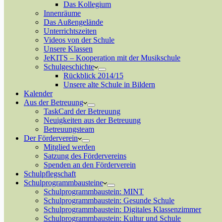
Das Kollegium
Innenräume
Das Außengelände
Unterrichtszeiten
Videos von der Schule
Unsere Klassen
JeKITS – Kooperation mit der Musikschule
Schulgeschichte
Rückblick 2014/15
Unsere alte Schule in Bildern
Kalender
Aus der Betreuung
TaskCard der Betreuung
Neuigkeiten aus der Betreuung
Betreuungsteam
Der Förderverein
Mitglied werden
Satzung des Fördervereins
Spenden an den Förderverein
Schulpflegschaft
Schulprogrammbausteine
Schulprogrammbaustein: MINT
Schulprogrammbaustein: Gesunde Schule
Schulprogrammbaustein: Digitales Klassenzimmer
Schulprogrammbaustein: Kultur und Schule