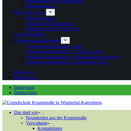
Neuigkeiten aus der Betreuung
Betreuungsteam
Der Förderverein
Mitglied werden
Satzung des Fördervereins
Spenden an den Förderverein
Schulpflegschaft
Schulprogrammbausteine
Schulprogrammbaustein: MINT
Schulprogrammbaustein: Gesunde Schule
Schulprogrammbaustein: Digitales Klassenzimmer
Schulprogrammbaustein: Kultur und Schule
Impressum
Datenschutz
Impressum
Datenschutz
Das sind wir
Neuigkeiten aus der Kruppstraße
Verwaltung
Kontaktdaten