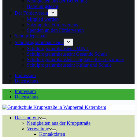
Neuigkeiten aus der Betreuung
Betreuungsteam
Der Förderverein
Mitglied werden
Satzung des Fördervereins
Spenden an den Förderverein
Schulpflegschaft
Schulprogrammbausteine
Schulprogrammbaustein: MINT
Schulprogrammbaustein: Gesunde Schule
Schulprogrammbaustein: Digitales Klassenzimmer
Schulprogrammbaustein: Kultur und Schule
Impressum
Datenschutz
Impressum
Datenschutz
Das sind wir
Neuigkeiten aus der Kruppstraße
Verwaltung
Kontaktdaten