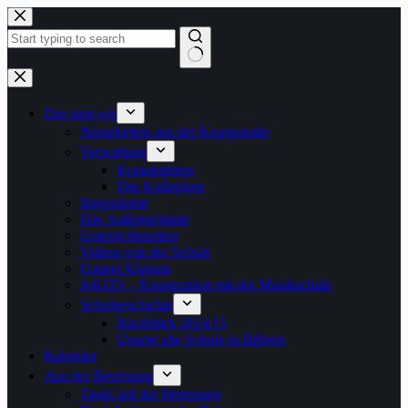
Zum
Inhalt
springen
Keine
Ergebnisse
Das sind wir
Neuigkeiten aus der Kruppstraße
Verwaltung
Kontaktdaten
Das Kollegium
Innenräume
Das Außengelände
Unterrichtszeiten
Videos von der Schule
Unsere Klassen
JeKITS – Kooperation mit der Musikschule
Schulgeschichte
Rückblick 2014/15
Unsere alte Schule in Bildern
Kalender
Aus der Betreuung
TaskCard der Betreuung