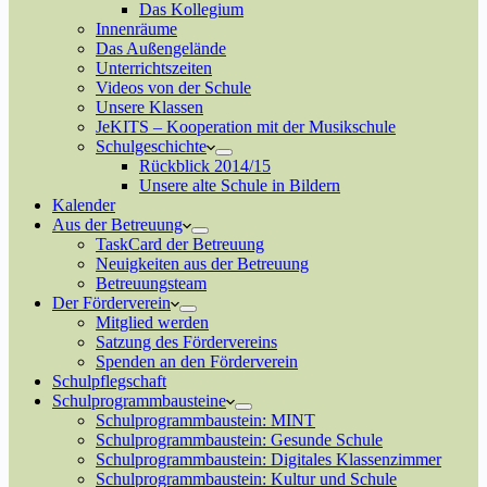
Das Kollegium
Innenräume
Das Außengelände
Unterrichtszeiten
Videos von der Schule
Unsere Klassen
JeKITS – Kooperation mit der Musikschule
Schulgeschichte
Rückblick 2014/15
Unsere alte Schule in Bildern
Kalender
Aus der Betreuung
TaskCard der Betreuung
Neuigkeiten aus der Betreuung
Betreuungsteam
Der Förderverein
Mitglied werden
Satzung des Fördervereins
Spenden an den Förderverein
Schulpflegschaft
Schulprogrammbausteine
Schulprogrammbaustein: MINT
Schulprogrammbaustein: Gesunde Schule
Schulprogrammbaustein: Digitales Klassenzimmer
Schulprogrammbaustein: Kultur und Schule