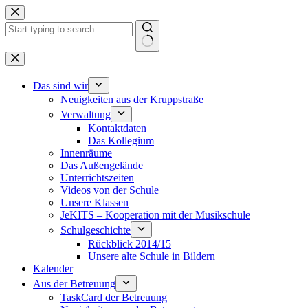
Zum
Inhalt
springen
Keine
Ergebnisse
Das sind wir
Neuigkeiten aus der Kruppstraße
Verwaltung
Kontaktdaten
Das Kollegium
Innenräume
Das Außengelände
Unterrichtszeiten
Videos von der Schule
Unsere Klassen
JeKITS – Kooperation mit der Musikschule
Schulgeschichte
Rückblick 2014/15
Unsere alte Schule in Bildern
Kalender
Aus der Betreuung
TaskCard der Betreuung