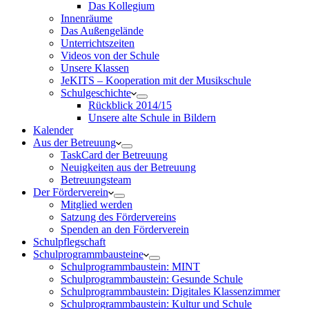
Das Kollegium
Innenräume
Das Außengelände
Unterrichtszeiten
Videos von der Schule
Unsere Klassen
JeKITS – Kooperation mit der Musikschule
Schulgeschichte
Rückblick 2014/15
Unsere alte Schule in Bildern
Kalender
Aus der Betreuung
TaskCard der Betreuung
Neuigkeiten aus der Betreuung
Betreuungsteam
Der Förderverein
Mitglied werden
Satzung des Fördervereins
Spenden an den Förderverein
Schulpflegschaft
Schulprogrammbausteine
Schulprogrammbaustein: MINT
Schulprogrammbaustein: Gesunde Schule
Schulprogrammbaustein: Digitales Klassenzimmer
Schulprogrammbaustein: Kultur und Schule