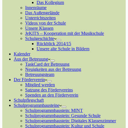
Das Kollegium
Innenräume
Das Außengelände
Unterrichtszeiten
Videos von der Schule
Unsere Klassen
JeKITS – Kooperation mit der Musikschule
Schulgeschichte
Rückblick 2014/15
Unsere alte Schule in Bildern
Kalender
Aus der Betreuung
TaskCard der Betreuung
Neuigkeiten aus der Betreuung
Betreuungsteam
Der Förderverein
Mitglied werden
Satzung des Fördervereins
Spenden an den Förderverein
Schulpflegschaft
Schulprogrammbausteine
Schulprogrammbaustein: MINT
Schulprogrammbaustein: Gesunde Schule
Schulprogrammbaustein: Digitales Klassenzimmer
Schulprogrammbaustein: Kultur und Schule