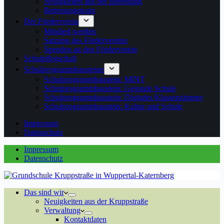
Neuigkeiten aus der Betreuung
Betreuungsteam
Der Förderverein
Mitglied werden
Satzung des Fördervereins
Spenden an den Förderverein
Schulpflegschaft
Schulprogrammbausteine
Schulprogrammbaustein: MINT
Schulprogrammbaustein: Gesunde Schule
Schulprogrammbaustein: Digitales Klassenzimmer
Schulprogrammbaustein: Kultur und Schule
Impressum
Datenschutz
Impressum
Datenschutz
Das sind wir
Neuigkeiten aus der Kruppstraße
Verwaltung
Kontaktdaten