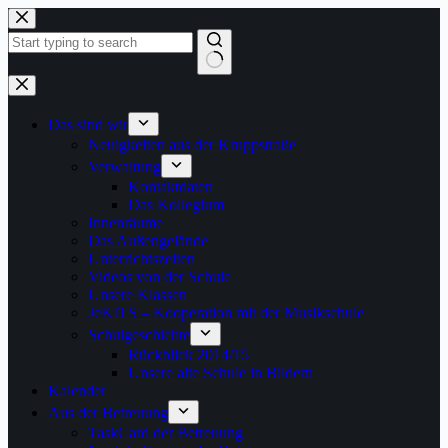
Zum
Inhalt
springen
Keine
Ergebnisse
Das sind wir
Neuigkeiten aus der Kruppstraße
Verwaltung
Kontaktdaten
Das Kollegium
Innenräume
Das Außengelände
Unterrichtszeiten
Videos von der Schule
Unsere Klassen
JeKITS – Kooperation mit der Musikschule
Schulgeschichte
Rückblick 2014/15
Unsere alte Schule in Bildern
Kalender
Aus der Betreuung
TaskCard der Betreuung