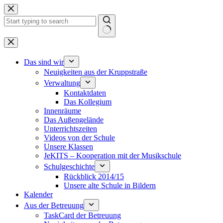
Zum
Inhalt
springen
Keine
Ergebnisse
Das sind wir
Neuigkeiten aus der Kruppstraße
Verwaltung
Kontaktdaten
Das Kollegium
Innenräume
Das Außengelände
Unterrichtszeiten
Videos von der Schule
Unsere Klassen
JeKITS – Kooperation mit der Musikschule
Schulgeschichte
Rückblick 2014/15
Unsere alte Schule in Bildern
Kalender
Aus der Betreuung
TaskCard der Betreuung