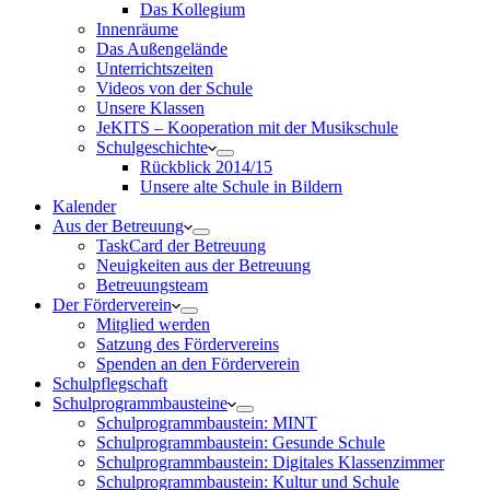
Das Kollegium
Innenräume
Das Außengelände
Unterrichtszeiten
Videos von der Schule
Unsere Klassen
JeKITS – Kooperation mit der Musikschule
Schulgeschichte
Rückblick 2014/15
Unsere alte Schule in Bildern
Kalender
Aus der Betreuung
TaskCard der Betreuung
Neuigkeiten aus der Betreuung
Betreuungsteam
Der Förderverein
Mitglied werden
Satzung des Fördervereins
Spenden an den Förderverein
Schulpflegschaft
Schulprogrammbausteine
Schulprogrammbaustein: MINT
Schulprogrammbaustein: Gesunde Schule
Schulprogrammbaustein: Digitales Klassenzimmer
Schulprogrammbaustein: Kultur und Schule