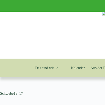
Zum
Inhalt
springen
Das sind wir
Kalender
Aus der 
Schwebe19_17