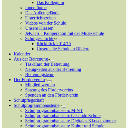
Das Kollegium
Innenräume
Das Außengelände
Unterrichtszeiten
Videos von der Schule
Unsere Klassen
JeKITS – Kooperation mit der Musikschule
Schulgeschichte
Rückblick 2014/15
Unsere alte Schule in Bildern
Kalender
Aus der Betreuung
TaskCard der Betreuung
Neuigkeiten aus der Betreuung
Betreuungsteam
Der Förderverein
Mitglied werden
Satzung des Fördervereins
Spenden an den Förderverein
Schulpflegschaft
Schulprogrammbausteine
Schulprogrammbaustein: MINT
Schulprogrammbaustein: Gesunde Schule
Schulprogrammbaustein: Digitales Klassenzimmer
Schulprogrammbaustein: Kultur und Schule