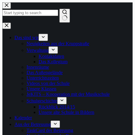
Zum
Inhalt
springen
Keine
Ergebnisse
Das sind wir
Neuigkeiten aus der Kruppstraße
Verwaltung
Kontaktdaten
Das Kollegium
Innenräume
Das Außengelände
Unterrichtszeiten
Videos von der Schule
Unsere Klassen
JeKITS – Kooperation mit der Musikschule
Schulgeschichte
Rückblick 2014/15
Unsere alte Schule in Bildern
Kalender
Aus der Betreuung
TaskCard der Betreuung