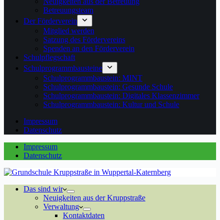
Neuigkeiten aus der Betreuung
Betreuungsteam
Der Förderverein
Mitglied werden
Satzung des Fördervereins
Spenden an den Förderverein
Schulpflegschaft
Schulprogrammbausteine
Schulprogrammbaustein: MINT
Schulprogrammbaustein: Gesunde Schule
Schulprogrammbaustein: Digitales Klassenzimmer
Schulprogrammbaustein: Kultur und Schule
Impressum
Datenschutz
Impressum
Datenschutz
Das sind wir
Neuigkeiten aus der Kruppstraße
Verwaltung
Kontaktdaten