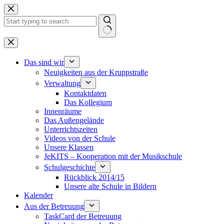
Zum
Inhalt
springen
Keine
Ergebnisse
Das sind wir
Neuigkeiten aus der Kruppstraße
Verwaltung
Kontaktdaten
Das Kollegium
Innenräume
Das Außengelände
Unterrichtszeiten
Videos von der Schule
Unsere Klassen
JeKITS – Kooperation mit der Musikschule
Schulgeschichte
Rückblick 2014/15
Unsere alte Schule in Bildern
Kalender
Aus der Betreuung
TaskCard der Betreuung