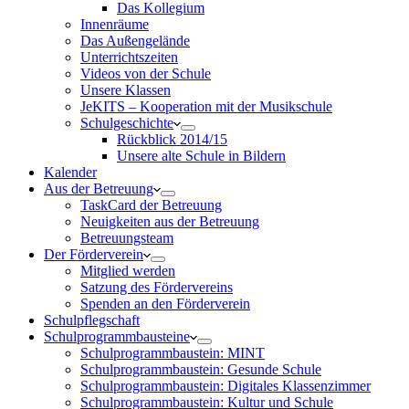
Das Kollegium
Innenräume
Das Außengelände
Unterrichtszeiten
Videos von der Schule
Unsere Klassen
JeKITS – Kooperation mit der Musikschule
Schulgeschichte
Rückblick 2014/15
Unsere alte Schule in Bildern
Kalender
Aus der Betreuung
TaskCard der Betreuung
Neuigkeiten aus der Betreuung
Betreuungsteam
Der Förderverein
Mitglied werden
Satzung des Fördervereins
Spenden an den Förderverein
Schulpflegschaft
Schulprogrammbausteine
Schulprogrammbaustein: MINT
Schulprogrammbaustein: Gesunde Schule
Schulprogrammbaustein: Digitales Klassenzimmer
Schulprogrammbaustein: Kultur und Schule