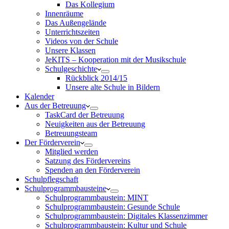
Das Kollegium
Innenräume
Das Außengelände
Unterrichtszeiten
Videos von der Schule
Unsere Klassen
JeKITS – Kooperation mit der Musikschule
Schulgeschichte
Rückblick 2014/15
Unsere alte Schule in Bildern
Kalender
Aus der Betreuung
TaskCard der Betreuung
Neuigkeiten aus der Betreuung
Betreuungsteam
Der Förderverein
Mitglied werden
Satzung des Fördervereins
Spenden an den Förderverein
Schulpflegschaft
Schulprogrammbausteine
Schulprogrammbaustein: MINT
Schulprogrammbaustein: Gesunde Schule
Schulprogrammbaustein: Digitales Klassenzimmer
Schulprogrammbaustein: Kultur und Schule