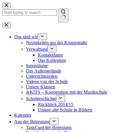
Zum
Inhalt
springen
Keine
Ergebnisse
Das sind wir
Neuigkeiten aus der Kruppstraße
Verwaltung
Kontaktdaten
Das Kollegium
Innenräume
Das Außengelände
Unterrichtszeiten
Videos von der Schule
Unsere Klassen
JeKITS – Kooperation mit der Musikschule
Schulgeschichte
Rückblick 2014/15
Unsere alte Schule in Bildern
Kalender
Aus der Betreuung
TaskCard der Betreuung