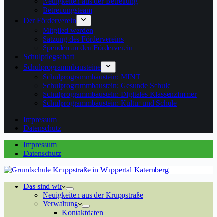
Neuigkeiten aus der Betreuung
Betreuungsteam
Der Förderverein
Mitglied werden
Satzung des Fördervereins
Spenden an den Förderverein
Schulpflegschaft
Schulprogrammbausteine
Schulprogrammbaustein: MINT
Schulprogrammbaustein: Gesunde Schule
Schulprogrammbaustein: Digitales Klassenzimmer
Schulprogrammbaustein: Kultur und Schule
Impressum
Datenschutz
Impressum
Datenschutz
Das sind wir
Neuigkeiten aus der Kruppstraße
Verwaltung
Kontaktdaten