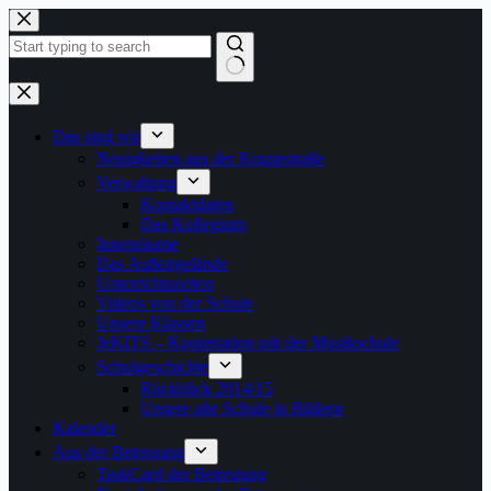
Zum
Inhalt
springen
Keine
Ergebnisse
Das sind wir
Neuigkeiten aus der Kruppstraße
Verwaltung
Kontaktdaten
Das Kollegium
Innenräume
Das Außengelände
Unterrichtszeiten
Videos von der Schule
Unsere Klassen
JeKITS – Kooperation mit der Musikschule
Schulgeschichte
Rückblick 2014/15
Unsere alte Schule in Bildern
Kalender
Aus der Betreuung
TaskCard der Betreuung