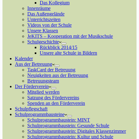
Das Kollegium
Innenräume
Das Außengelände
Unterrichtszeiten
Videos von der Schule
Unsere Klassen
JeKITS – Kooperation mit der Musikschule
Schulgeschichte
Rückblick 2014/15
Unsere alte Schule in Bildern
Kalender
Aus der Betreuung
TaskCard der Betreuung
Neuigkeiten aus der Betreuung
Betreuungsteam
Der Förderverein
Mitglied werden
Satzung des Fördervereins
Spenden an den Förderverein
Schulpflegschaft
Schulprogrammbausteine
Schulprogrammbaustein: MINT
Schulprogrammbaustein: Gesunde Schule
Schulprogrammbaustein: Digitales Klassenzimmer
Schulprogrammbaustein: Kultur und Schule