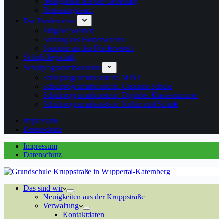
Neuigkeiten aus der Betreuung
Betreuungsteam
Der Förderverein
Mitglied werden
Satzung des Fördervereins
Spenden an den Förderverein
Schulpflegschaft
Schulprogrammbausteine
Schulprogrammbaustein: MINT
Schulprogrammbaustein: Gesunde Schule
Schulprogrammbaustein: Digitales Klassenzimmer
Schulprogrammbaustein: Kultur und Schule
Impressum
Datenschutz
Impressum
Datenschutz
Das sind wir
Neuigkeiten aus der Kruppstraße
Verwaltung
Kontaktdaten