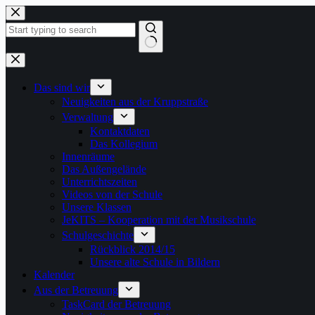
Zum
Inhalt
springen
Keine
Ergebnisse
Das sind wir
Neuigkeiten aus der Kruppstraße
Verwaltung
Kontaktdaten
Das Kollegium
Innenräume
Das Außengelände
Unterrichtszeiten
Videos von der Schule
Unsere Klassen
JeKITS – Kooperation mit der Musikschule
Schulgeschichte
Rückblick 2014/15
Unsere alte Schule in Bildern
Kalender
Aus der Betreuung
TaskCard der Betreuung