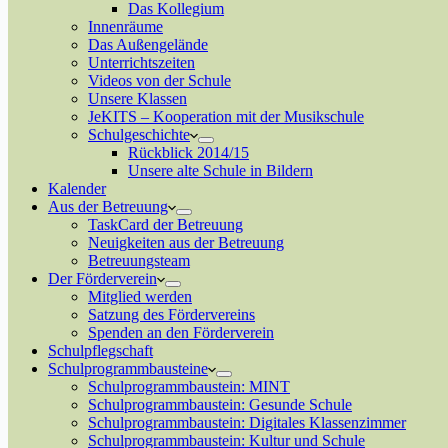
Das Kollegium
Innenräume
Das Außengelände
Unterrichtszeiten
Videos von der Schule
Unsere Klassen
JeKITS – Kooperation mit der Musikschule
Schulgeschichte
Rückblick 2014/15
Unsere alte Schule in Bildern
Kalender
Aus der Betreuung
TaskCard der Betreuung
Neuigkeiten aus der Betreuung
Betreuungsteam
Der Förderverein
Mitglied werden
Satzung des Fördervereins
Spenden an den Förderverein
Schulpflegschaft
Schulprogrammbausteine
Schulprogrammbaustein: MINT
Schulprogrammbaustein: Gesunde Schule
Schulprogrammbaustein: Digitales Klassenzimmer
Schulprogrammbaustein: Kultur und Schule