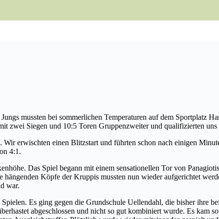
Jungs mussten bei sommerlichen Temperaturen auf dem Sportplatz Har
mit zwei Siegen und 10:5 Toren Gruppenzweiter und qualifizierten u
. Wir erwischten einen Blitzstart und führten schon nach einigen Min
on 4:1.
enhöhe. Das Spiel begann mit einem sensationellen Tor von Panagiotis i
 Die hängenden Köpfe der Kruppis mussten nun wieder aufgerichtet werde
nd war.
en Spielen. Es ging gegen die Grundschule Uellendahl, die bisher ihre be
l überhastet abgeschlossen und nicht so gut kombiniert wurde. Es kam s