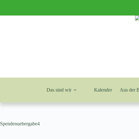
Zum
Inhalt
springen
Das sind wir
Kalender
Aus der 
Spendenuebergabe4