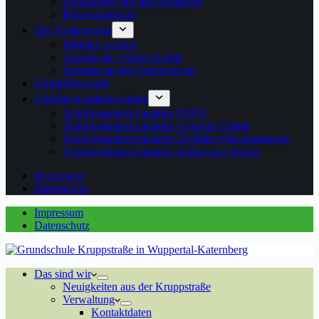
Neuigkeiten aus der Betreuung
Betreuungsteam
Der Förderverein
Mitglied werden
Satzung des Fördervereins
Spenden an den Förderverein
Schulpflegschaft
Schulprogrammbausteine
Schulprogrammbaustein: MINT
Schulprogrammbaustein: Gesunde Schule
Schulprogrammbaustein: Digitales Klassenzimmer
Schulprogrammbaustein: Kultur und Schule
Impressum
Datenschutz
Impressum
Datenschutz
Das sind wir
Neuigkeiten aus der Kruppstraße
Verwaltung
Kontaktdaten