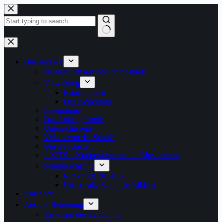
Zum
Inhalt
springen
Keine
Ergebnisse
Das sind wir
Neuigkeiten aus der Kruppstraße
Verwaltung
Kontaktdaten
Das Kollegium
Innenräume
Das Außengelände
Unterrichtszeiten
Videos von der Schule
Unsere Klassen
JeKITS – Kooperation mit der Musikschule
Schulgeschichte
Rückblick 2014/15
Unsere alte Schule in Bildern
Kalender
Aus der Betreuung
TaskCard der Betreuung