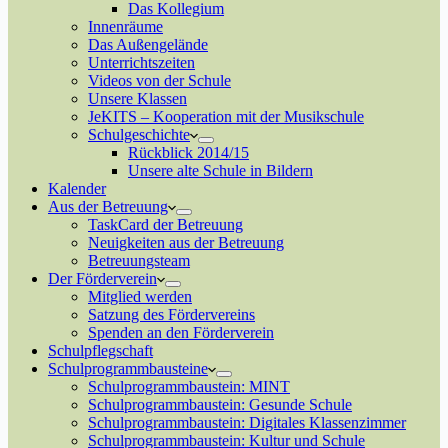
Das Kollegium
Innenräume
Das Außengelände
Unterrichtszeiten
Videos von der Schule
Unsere Klassen
JeKITS – Kooperation mit der Musikschule
Schulgeschichte
Rückblick 2014/15
Unsere alte Schule in Bildern
Kalender
Aus der Betreuung
TaskCard der Betreuung
Neuigkeiten aus der Betreuung
Betreuungsteam
Der Förderverein
Mitglied werden
Satzung des Fördervereins
Spenden an den Förderverein
Schulpflegschaft
Schulprogrammbausteine
Schulprogrammbaustein: MINT
Schulprogrammbaustein: Gesunde Schule
Schulprogrammbaustein: Digitales Klassenzimmer
Schulprogrammbaustein: Kultur und Schule