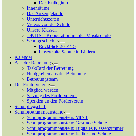
Das Kollegium
Innenräume
Das Außengelände
Unterrichtszeiten
Videos von der Schule
Unsere Klassen
JeKITS – Kooperation mit der Musikschule
Schulgeschichte
Rückblick 2014/15
Unsere alte Schule in Bildern
Kalender
Aus der Betreuung
TaskCard der Betreuung
Neuigkeiten aus der Betreuung
Betreuungsteam
Der Förderverein
Mitglied werden
Satzung des Fördervereins
Spenden an den Förderverein
Schulpflegschaft
Schulprogrammbausteine
Schulprogrammbaustein: MINT
Schulprogrammbaustein: Gesunde Schule
Schulprogrammbaustein: Digitales Klassenzimmer
Schulprogrammbaustein: Kultur und Schule