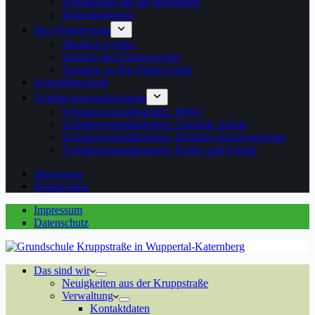
Neuigkeiten aus der Betreuung
Betreuungsteam
Der Förderverein
Mitglied werden
Satzung des Fördervereins
Spenden an den Förderverein
Schulpflegschaft
Schulprogrammbausteine
Schulprogrammbaustein: MINT
Schulprogrammbaustein: Gesunde Schule
Schulprogrammbaustein: Digitales Klassenzimmer
Schulprogrammbaustein: Kultur und Schule
Impressum
Datenschutz
Impressum
Datenschutz
Das sind wir
Neuigkeiten aus der Kruppstraße
Verwaltung
Kontaktdaten