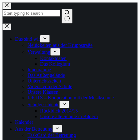
Zum
Inhalt
springen
Keine
Ergebnisse
Das sind wir
Neuigkeiten aus der Kruppstraße
Verwaltung
Kontaktdaten
Das Kollegium
Innenräume
Das Außengelände
Unterrichtszeiten
Videos von der Schule
Unsere Klassen
JeKITS – Kooperation mit der Musikschule
Schulgeschichte
Rückblick 2014/15
Unsere alte Schule in Bildern
Kalender
Aus der Betreuung
TaskCard der Betreuung