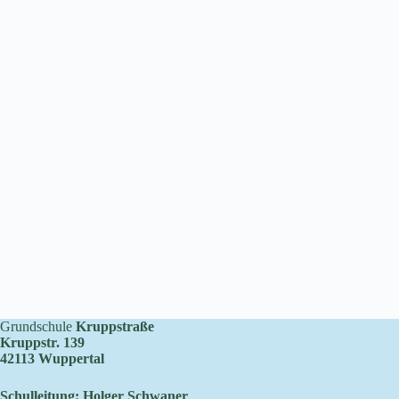
Grundschule
Kruppstraße
Kruppstr. 139
42113 Wuppertal
Schulleitung: Holger Schwaner