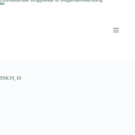
Zum
Inhalt
springen
SSK19_10