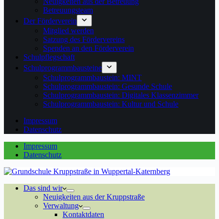
Neuigkeiten aus der Betreuung
Betreuungsteam
Der Förderverein
Mitglied werden
Satzung des Fördervereins
Spenden an den Förderverein
Schulpflegschaft
Schulprogrammbausteine
Schulprogrammbaustein: MINT
Schulprogrammbaustein: Gesunde Schule
Schulprogrammbaustein: Digitales Klassenzimmer
Schulprogrammbaustein: Kultur und Schule
Impressum
Datenschutz
Impressum
Datenschutz
Das sind wir
Neuigkeiten aus der Kruppstraße
Verwaltung
Kontaktdaten