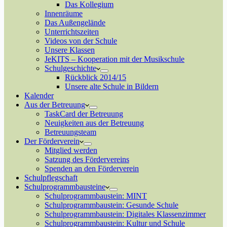
Das Kollegium
Innenräume
Das Außengelände
Unterrichtszeiten
Videos von der Schule
Unsere Klassen
JeKITS – Kooperation mit der Musikschule
Schulgeschichte
Rückblick 2014/15
Unsere alte Schule in Bildern
Kalender
Aus der Betreuung
TaskCard der Betreuung
Neuigkeiten aus der Betreuung
Betreuungsteam
Der Förderverein
Mitglied werden
Satzung des Fördervereins
Spenden an den Förderverein
Schulpflegschaft
Schulprogrammbausteine
Schulprogrammbaustein: MINT
Schulprogrammbaustein: Gesunde Schule
Schulprogrammbaustein: Digitales Klassenzimmer
Schulprogrammbaustein: Kultur und Schule