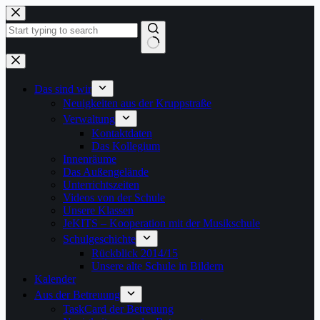
Zum
Inhalt
springen
Keine
Ergebnisse
Das sind wir
Neuigkeiten aus der Kruppstraße
Verwaltung
Kontaktdaten
Das Kollegium
Innenräume
Das Außengelände
Unterrichtszeiten
Videos von der Schule
Unsere Klassen
JeKITS – Kooperation mit der Musikschule
Schulgeschichte
Rückblick 2014/15
Unsere alte Schule in Bildern
Kalender
Aus der Betreuung
TaskCard der Betreuung