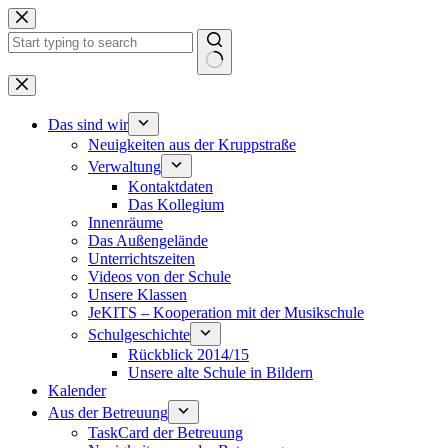
Zum
Inhalt
springen
Keine
Ergebnisse
Das sind wir
Neuigkeiten aus der Kruppstraße
Verwaltung
Kontaktdaten
Das Kollegium
Innenräume
Das Außengelände
Unterrichtszeiten
Videos von der Schule
Unsere Klassen
JeKITS – Kooperation mit der Musikschule
Schulgeschichte
Rückblick 2014/15
Unsere alte Schule in Bildern
Kalender
Aus der Betreuung
TaskCard der Betreuung