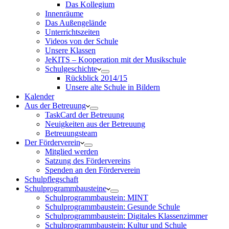
Das Kollegium
Innenräume
Das Außengelände
Unterrichtszeiten
Videos von der Schule
Unsere Klassen
JeKITS – Kooperation mit der Musikschule
Schulgeschichte
Rückblick 2014/15
Unsere alte Schule in Bildern
Kalender
Aus der Betreuung
TaskCard der Betreuung
Neuigkeiten aus der Betreuung
Betreuungsteam
Der Förderverein
Mitglied werden
Satzung des Fördervereins
Spenden an den Förderverein
Schulpflegschaft
Schulprogrammbausteine
Schulprogrammbaustein: MINT
Schulprogrammbaustein: Gesunde Schule
Schulprogrammbaustein: Digitales Klassenzimmer
Schulprogrammbaustein: Kultur und Schule