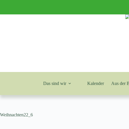
Zum
Inhalt
springen
Das sind wir
Kalender
Aus der 
Weihnachten22_6