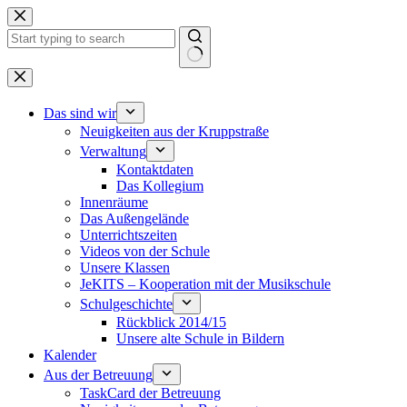
Zum
Inhalt
springen
Keine
Ergebnisse
Das sind wir
Neuigkeiten aus der Kruppstraße
Verwaltung
Kontaktdaten
Das Kollegium
Innenräume
Das Außengelände
Unterrichtszeiten
Videos von der Schule
Unsere Klassen
JeKITS – Kooperation mit der Musikschule
Schulgeschichte
Rückblick 2014/15
Unsere alte Schule in Bildern
Kalender
Aus der Betreuung
TaskCard der Betreuung