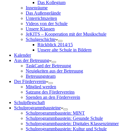
Das Kollegium
Innenräume
Das Außengelände
Unterrichtszeiten
Videos von der Schule
Unsere Klassen
JeKITS – Kooperation mit der Musikschule
Schulgeschichte
Rückblick 2014/15
Unsere alte Schule in Bildern
Kalender
Aus der Betreuung
TaskCard der Betreuung
Neuigkeiten aus der Betreuung
Betreuungsteam
Der Förderverein
Mitglied werden
Satzung des Fördervereins
Spenden an den Förderverein
Schulpflegschaft
Schulprogrammbausteine
Schulprogrammbaustein: MINT
Schulprogrammbaustein: Gesunde Schule
Schulprogrammbaustein: Digitales Klassenzimmer
Schulprogrammbaustein: Kultur und Schule