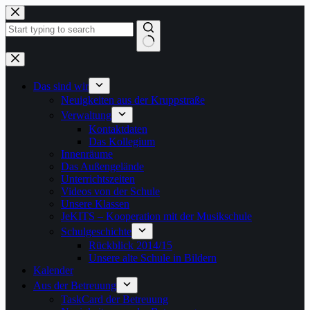
Zum
Inhalt
springen
Keine
Ergebnisse
Das sind wir
Neuigkeiten aus der Kruppstraße
Verwaltung
Kontaktdaten
Das Kollegium
Innenräume
Das Außengelände
Unterrichtszeiten
Videos von der Schule
Unsere Klassen
JeKITS – Kooperation mit der Musikschule
Schulgeschichte
Rückblick 2014/15
Unsere alte Schule in Bildern
Kalender
Aus der Betreuung
TaskCard der Betreuung