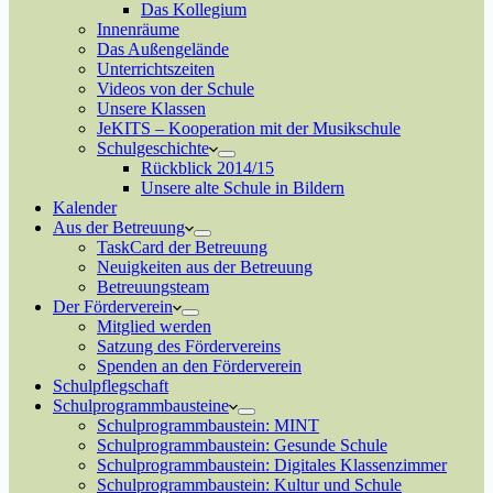
Das Kollegium
Innenräume
Das Außengelände
Unterrichtszeiten
Videos von der Schule
Unsere Klassen
JeKITS – Kooperation mit der Musikschule
Schulgeschichte
Rückblick 2014/15
Unsere alte Schule in Bildern
Kalender
Aus der Betreuung
TaskCard der Betreuung
Neuigkeiten aus der Betreuung
Betreuungsteam
Der Förderverein
Mitglied werden
Satzung des Fördervereins
Spenden an den Förderverein
Schulpflegschaft
Schulprogrammbausteine
Schulprogrammbaustein: MINT
Schulprogrammbaustein: Gesunde Schule
Schulprogrammbaustein: Digitales Klassenzimmer
Schulprogrammbaustein: Kultur und Schule