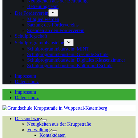
Neuigkeiten aus der Betreuung
Betreuungsteam
Der Förderverein
Mitglied werden
Satzung des Fördervereins
Spenden an den Förderverein
Schulpflegschaft
Schulprogrammbausteine
Schulprogrammbaustein: MINT
Schulprogrammbaustein: Gesunde Schule
Schulprogrammbaustein: Digitales Klassenzimmer
Schulprogrammbaustein: Kultur und Schule
Impressum
Datenschutz
Impressum
Datenschutz
Das sind wir
Neuigkeiten aus der Kruppstraße
Verwaltung
Kontaktdaten