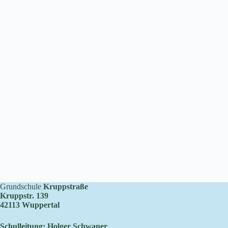
Grundschule
Kruppstraße
Kruppstr. 139
42113 Wuppertal
Schulleitung: Holger Schwaner