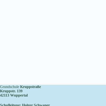
Grundschule
Kruppstraße
Kruppstr. 139
42113 Wuppertal
Schulleitung: Holger Schwaner