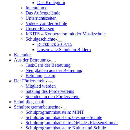
Das Kollegium
Innenräume
Das Außengelände
Unterrichtszeiten
Videos von der Schule
Unsere Klassen
JeKITS – Kooperation mit der Musikschule
Schulgeschichte
Rückblick 2014/15
Unsere alte Schule in Bildern
Kalender
Aus der Betreuung
TaskCard der Betreuung
Neuigkeiten aus der Betreuung
Betreuungsteam
Der Förderverein
Mitglied werden
Satzung des Fördervereins
Spenden an den Förderverein
Schulpflegschaft
Schulprogrammbausteine
Schulprogrammbaustein: MINT
Schulprogrammbaustein: Gesunde Schule
Schulprogrammbaustein: Digitales Klassenzimmer
Schulprogrammbaustein: Kultur und Schule