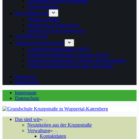
Neuigkeiten aus der Betreuung
Betreuungsteam
Der Förderverein
Mitglied werden
Satzung des Fördervereins
Spenden an den Förderverein
Schulpflegschaft
Schulprogrammbausteine
Schulprogrammbaustein: MINT
Schulprogrammbaustein: Gesunde Schule
Schulprogrammbaustein: Digitales Klassenzimmer
Schulprogrammbaustein: Kultur und Schule
Impressum
Datenschutz
Impressum
Datenschutz
Das sind wir
Neuigkeiten aus der Kruppstraße
Verwaltung
Kontaktdaten