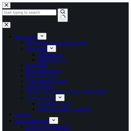
Zum
Inhalt
springen
Keine
Ergebnisse
Das sind wir
Neuigkeiten aus der Kruppstraße
Verwaltung
Kontaktdaten
Das Kollegium
Innenräume
Das Außengelände
Unterrichtszeiten
Videos von der Schule
Unsere Klassen
JeKITS – Kooperation mit der Musikschule
Schulgeschichte
Rückblick 2014/15
Unsere alte Schule in Bildern
Kalender
Aus der Betreuung
TaskCard der Betreuung