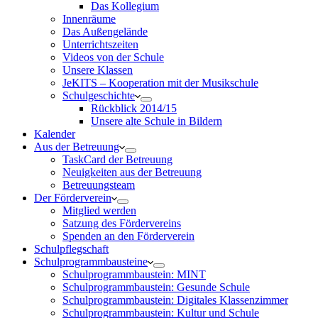
Das Kollegium
Innenräume
Das Außengelände
Unterrichtszeiten
Videos von der Schule
Unsere Klassen
JeKITS – Kooperation mit der Musikschule
Schulgeschichte
Rückblick 2014/15
Unsere alte Schule in Bildern
Kalender
Aus der Betreuung
TaskCard der Betreuung
Neuigkeiten aus der Betreuung
Betreuungsteam
Der Förderverein
Mitglied werden
Satzung des Fördervereins
Spenden an den Förderverein
Schulpflegschaft
Schulprogrammbausteine
Schulprogrammbaustein: MINT
Schulprogrammbaustein: Gesunde Schule
Schulprogrammbaustein: Digitales Klassenzimmer
Schulprogrammbaustein: Kultur und Schule