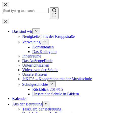
Zum
Inhalt
springen
Keine
Ergebnisse
Das sind wir
Neuigkeiten aus der Kruppstraße
Verwaltung
Kontaktdaten
Das Kollegium
Innenräume
Das Außengelände
Unterrichtszeiten
Videos von der Schule
Unsere Klassen
JeKITS – Kooperation mit der Musikschule
Schulgeschichte
Rückblick 2014/15
Unsere alte Schule in Bildern
Kalender
Aus der Betreuung
TaskCard der Betreuung